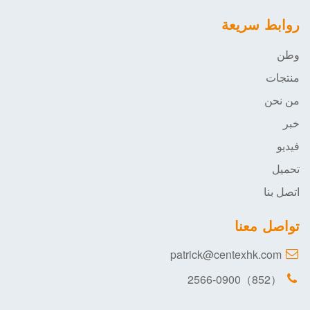
روابط سريعة
وطن
منتجات
من نحن
خبر
فيديو
تحميل
اتصل بنا
تواصل معنا
patrick@centexhk.com
（852）2566-0900