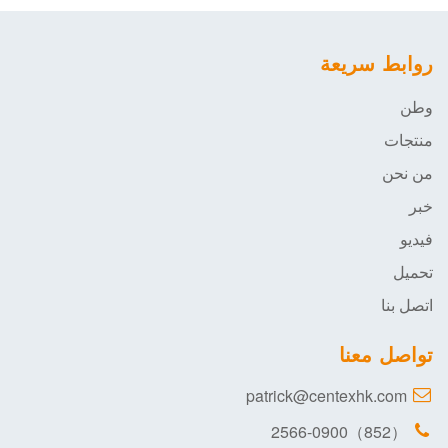
روابط سريعة
وطن
منتجات
من نحن
خبر
فيديو
تحميل
اتصل بنا
تواصل معنا
patrick@centexhk.com
（852）2566-0900